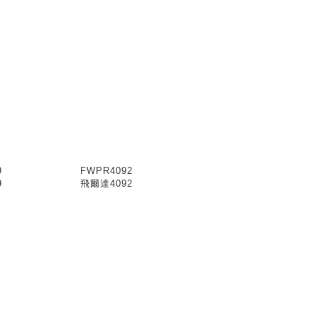
9
FWPR4092
9
飛爾達4092