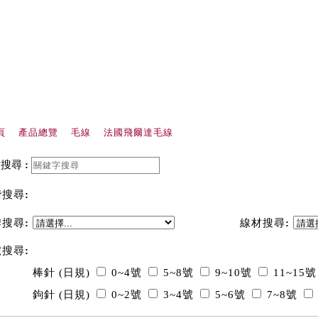
頁
產品總覽
毛線
法國飛爾達毛線
品搜尋
:
階搜尋
:
牌搜尋
:
線材搜尋
:
號搜尋
:
棒針 (日規)
0~4號
5~8號
9~10號
11~15號
鉤針 (日規)
0~2號
3~4號
5~6號
7~8號