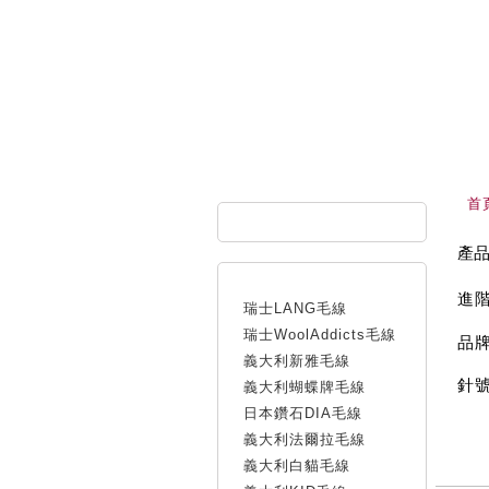
首
產
進
瑞士LANG毛線
瑞士WoolAddicts毛線
品
義大利新雅毛線
針
義大利蝴蝶牌毛線
日本鑽石DIA毛線
義大利法爾拉毛線
義大利白貓毛線