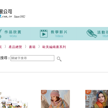
頁
產品總覽
書籍
歐美編織書系列
品搜尋
: