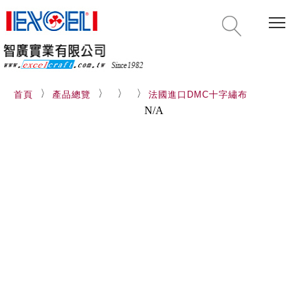
Togg
首頁
產品總覽
法國進口DMC十字繡布
N/A