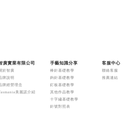
智廣實業有限公司
手藝知識分享
客服中心
關於智廣
棒針基礎教學
聯絡客服
品牌說明
鉤針基礎教學
推薦連結
品牌經營理念
釘板基礎教學
Tasmania美麗諾介紹
其他作品教學
十字繡基礎教學
針號對照表
Copyright © Excelcraft
Co.,Ltd.
All rights reserved.