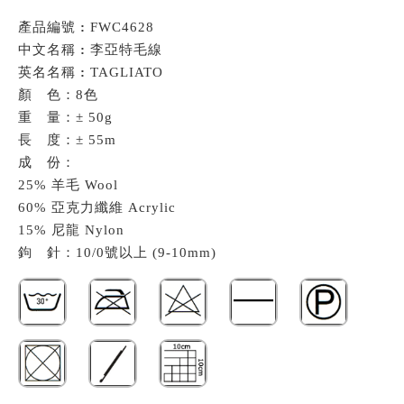
產品編號
:
FWC4628
中文名稱
:
李亞特毛線
英名名稱
:
TAGLIATO
顏 色：8色
重 量：± 50g
長 度：± 55m
成 份：
25% 羊毛 Wool
60% 亞克力纖維 Acrylic
15% 尼龍 Nylon
鉤 針：10/0號以上 (9-10mm)