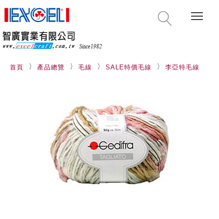
Togg
首頁
產品總覽
毛線
SALE特價毛線
李亞特毛線