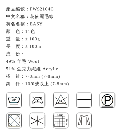
產品編號
:
FWS2104C
中文名稱
:
花依麗毛線
英名名稱
:
EASY
顏 色：11色
重 量：± 100g
長 度：± 100m
成 份：
49% 羊毛 Wool
51% 亞克力纖維 Acrylic
棒 針：7-8mm (7-8mm)
鉤 針：10/0號以上 (7-8mm)