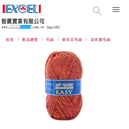
Togg
首頁
產品總覽
毛線
蘇菲亞毛線
花依麗毛線