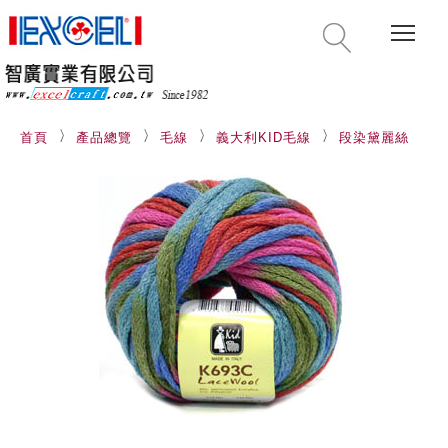
Togg
首頁
產品總覽
毛線
義大利KID毛線
段染黛麗絲