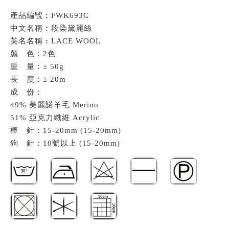
產品編號
:
FWK693C
中文名稱
:
段染黛麗絲
英名名稱
:
LACE WOOL
顏 色：2色
重 量：± 50g
長 度：± 20m
成 份：
49% 美麗諾羊毛 Merino
51% 亞克力纖維 Acrylic
棒 針：15-20mm (15-20mm)
鉤 針：10號以上 (15-20mm)